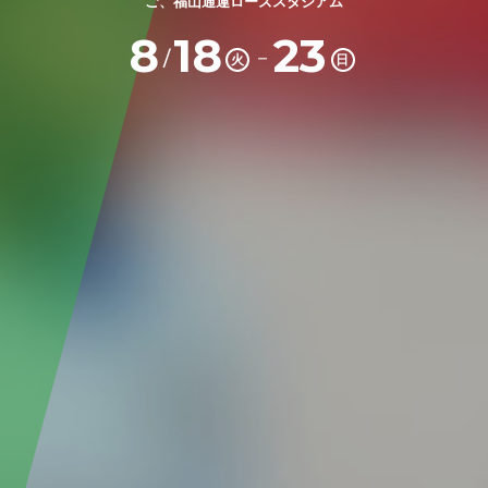
ご、福山通運ローズスタジアム
8
18
23
－
/
火
日